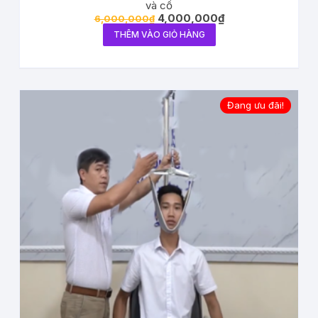
và cổ
4,000,000
₫
6,000,000
₫
THÊM VÀO GIỎ HÀNG
Đang ưu đãi!