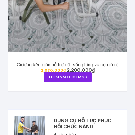
Giường kéo giãn hỗ trợ cột sống lưng và cổ giá rẻ
2,200,000
₫
2,830,000
₫
THÊM VÀO GIỎ HÀNG
DỤNG CỤ HỖ TRỢ PHỤC
HỒI CHỨC NĂNG
4
sản phẩm