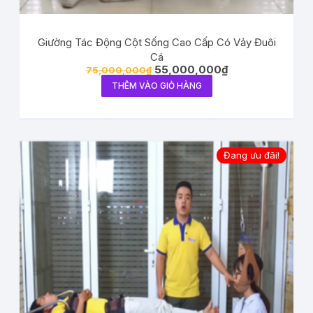
Giường Tác Động Cột Sống Cao Cấp Có Vảy Đuôi
Cá
55,000,000
₫
75,000,000
₫
THÊM VÀO GIỎ HÀNG
Đang ưu đãi!