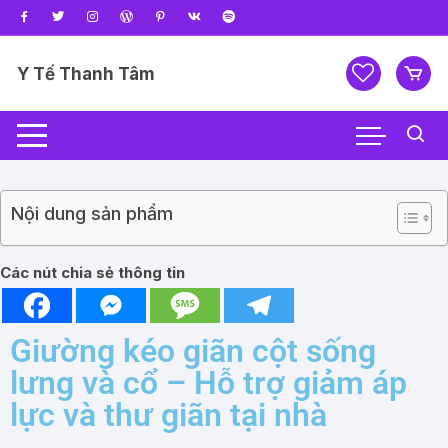
Y Tế Thanh Tâm
Nội dung sản phẩm
Các nút chia sẻ thông tin
Giường kéo giãn cột sống
lưng và cổ – Hỗ trợ giảm áp
lực và thư giãn tại nhà