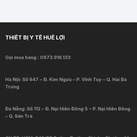
THIẾT BỊ Y TẾ HUÊ LỢI
Gọi mua hàng :
0973.916.133
Hà Nội: Số 647 – Đ. Kim Ngưu – P. Vĩnh Tuy – Q. Hai Bà
Trưng
Đà Nẵng: Số 112 – Đ. Nại Hiên Đông 5 – P. Nại Hiên Đông
– Q. Sơn Trà