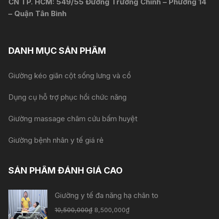
CN TP. HCM: 549/55 Đường Trường Chinh – Phường 14
– Quận Tân Bình
DANH MỤC SẢN PHẨM
Giường kéo giãn cột sống lưng và cổ
Dụng cụ hỗ trợ phục hồi chức năng
Giường massage châm cứu bấm huyệt
Giường bệnh nhân y tế giá rẻ
SẢN PHẨM ĐÁNH GIÁ CAO
Giường y tế đa năng hạ chân to
Giá
Giá
10,500,000
₫
8,500,000
₫