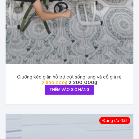
Giường kéo giãn hỗ trợ cột sống lưng và cổ giá rẻ
Giá
Giá
2,200,000
₫
2,830,000
₫
gốc
hiện
THÊM VÀO GIỎ HÀNG
là:
tại
2,830,000₫.
là:
2,200,000₫.
Đang ưu đãi!