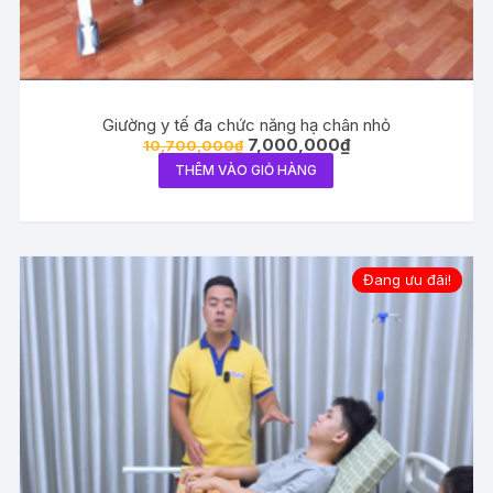
Giường y tế đa chức năng hạ chân nhỏ
Giá
Giá
7,000,000
₫
10,700,000
₫
gốc
hiện
THÊM VÀO GIỎ HÀNG
là:
tại
10,700,000₫.
là:
7,000,000₫.
Đang ưu đãi!