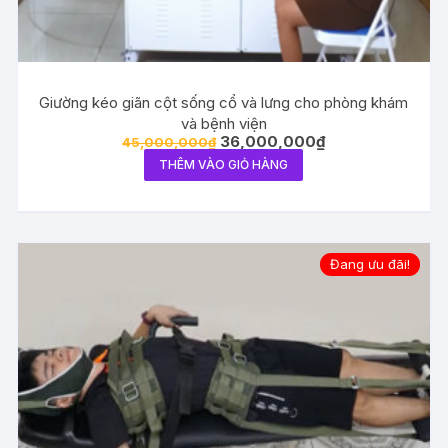
Giường kéo giãn cột sống cổ và lưng cho phòng khám
và bệnh viện
Giá
Giá
36,000,000
₫
45,000,000
₫
gốc
hiện
THÊM VÀO GIỎ HÀNG
là:
tại
45,000,000₫.
là:
36,000,000₫.
Đang ưu đãi!