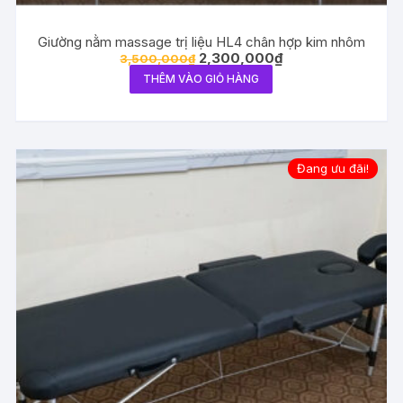
Giường nằm massage trị liệu HL4 chân hợp kim nhôm
Giá
Giá
2,300,000
₫
3,500,000
₫
gốc
hiện
THÊM VÀO GIỎ HÀNG
là:
tại
3,500,000₫.
là:
2,300,000₫.
Đang ưu đãi!