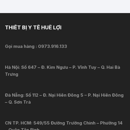
THIẾT BỊ Y TẾ HUÊ LỢI
Gọi mua hàng :
0973.916.133
Hà Nội: Số 647 – Đ. Kim Ngưu – P. Vĩnh Tuy – Q. Hai Bà
Trưng
Đà Nẵng: Số 112 – Đ. Nại Hiên Đông 5 – P. Nại Hiên Đông
– Q. Sơn Trà
CN TP. HCM: 549/55 Đường Trường Chinh – Phường 14
– Quận Tân Bình