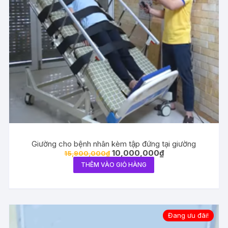
Giường cho bệnh nhân kèm tập đứng tại giường
Giá
Giá
10,000,000
₫
15,900,000
₫
gốc
hiện
THÊM VÀO GIỎ HÀNG
là:
tại
15,900,000₫.
là:
10,000,000₫.
Đang ưu đãi!