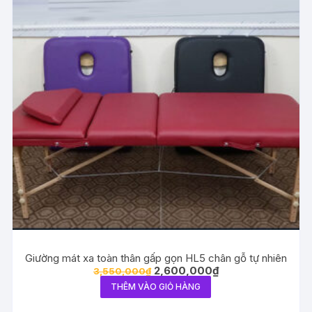
Giường mát xa toàn thân gấp gọn HL5 chân gỗ tự nhiên
Giá
Giá
2,600,000
₫
3,550,000
₫
gốc
hiện
THÊM VÀO GIỎ HÀNG
là:
tại
3,550,000₫.
là:
2,600,000₫.