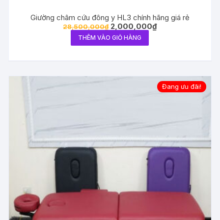
Giường châm cứu đông y HL3 chính hãng giá rẻ
Giá
Giá
2,000,000
₫
28,500,000
₫
gốc
hiện
THÊM VÀO GIỎ HÀNG
là:
tại
28,500,000₫.
là:
2,000,000₫.
Đang ưu đãi!