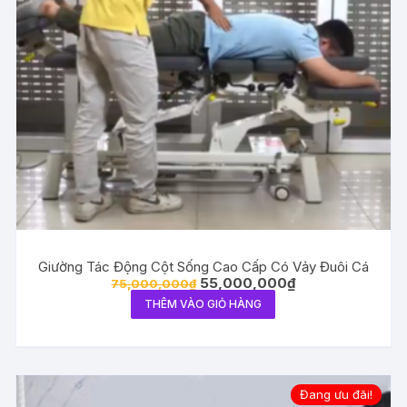
Giường Tác Động Cột Sống Cao Cấp Có Vảy Đuôi Cá
Giá
Giá
55,000,000
₫
75,000,000
₫
gốc
hiện
THÊM VÀO GIỎ HÀNG
là:
tại
75,000,000₫.
là:
55,000,000₫.
Đang ưu đãi!