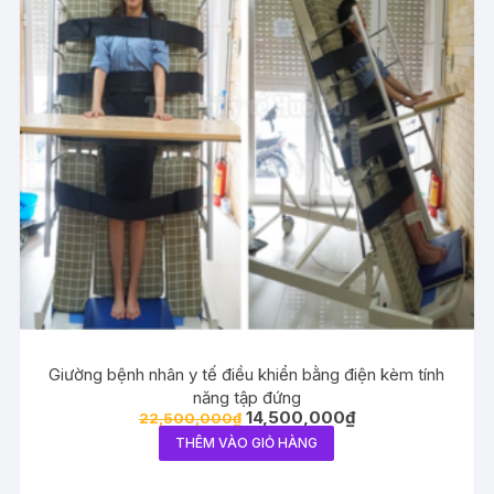
Giường bệnh nhân y tế điều khiển bằng điện kèm tính
năng tập đứng
Giá
Giá
14,500,000
₫
22,500,000
₫
gốc
hiện
THÊM VÀO GIỎ HÀNG
là:
tại
22,500,000₫.
là:
14,500,000₫.