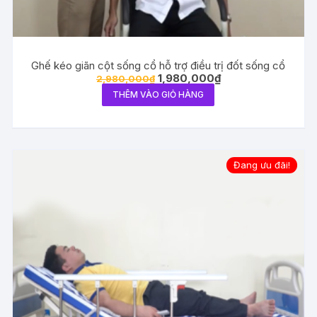
Ghế kéo giãn cột sống cổ hỗ trợ điều trị đốt sống cổ
Giá
Giá
1,980,000
₫
2,980,000
₫
gốc
hiện
THÊM VÀO GIỎ HÀNG
là:
tại
2,980,000₫.
là:
1,980,000₫.
Đang ưu đãi!