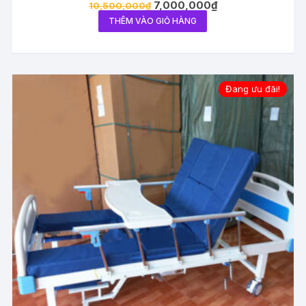
Giá
Giá
7,000,000
₫
10,500,000
₫
gốc
hiện
THÊM VÀO GIỎ HÀNG
là:
tại
10,500,000₫.
là:
7,000,000₫.
Đang ưu đãi!