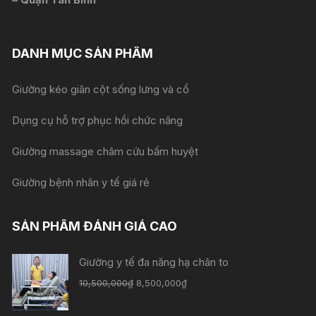
DANH MỤC SẢN PHẨM
Giường kéo giãn cột sống lưng và cổ
Dụng cụ hỗ trợ phục hồi chức năng
Giường massage châm cứu bấm huyệt
Giường bệnh nhân y tế giá rẻ
SẢN PHẨM ĐÁNH GIÁ CAO
Giường y tế đa năng hạ chân to
Giá
Giá
10,500,000
₫
8,500,000
₫
gốc
hiện
là:
tại