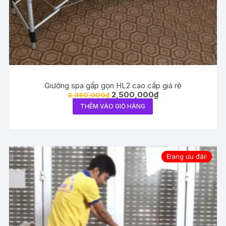
Giường spa gấp gọn HL2 cao cấp giá rẻ
Giá
Giá
2,500,000
₫
3,350,000
₫
gốc
hiện
THÊM VÀO GIỎ HÀNG
là:
tại
3,350,000₫.
là:
2,500,000₫.
Đang ưu đãi!