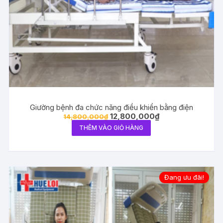
Giường bệnh đa chức năng điều khiển bằng điện
Giá
Giá
12,800,000
₫
14,800,000
₫
gốc
hiện
THÊM VÀO GIỎ HÀNG
là:
tại
14,800,000₫.
là:
12,800,000₫.
Đang ưu đãi!