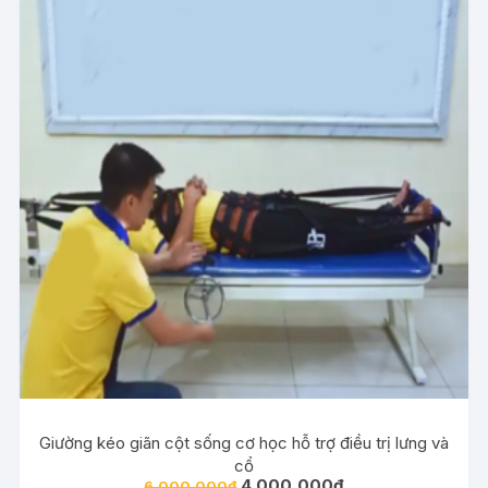
Giường kéo giãn cột sống cơ học hỗ trợ điều trị lưng và
cổ
Giá
Giá
4,000,000
₫
6,000,000
₫