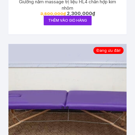
Giường nằm massage trị liệu HL4 chân hợp kim
nhôm
2,300,000
₫
3,500,000
₫
THÊM VÀO GIỎ HÀNG
Đang ưu đãi!