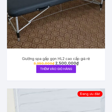
Giường spa gấp gọn HL2 cao cấp giá rẻ
2,500,000
₫
3,350,000
₫
THÊM VÀO GIỎ HÀNG
Đang ưu đãi!