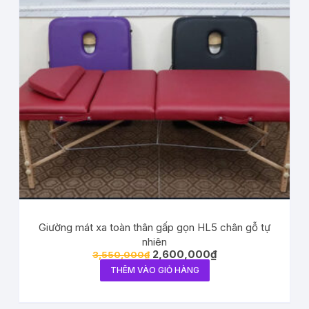
Giường mát xa toàn thân gấp gọn HL5 chân gỗ tự
nhiên
2,600,000
₫
3,550,000
₫
THÊM VÀO GIỎ HÀNG