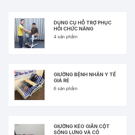
DỤNG CỤ HỖ TRỢ PHỤC
HỒI CHỨC NĂNG
4
sản phẩm
GIƯỜNG BỆNH NHÂN Y TẾ
GIÁ RẺ
6
sản phẩm
GIƯỜNG KÉO GIÃN CỘT
SỐNG LƯNG VÀ CỔ