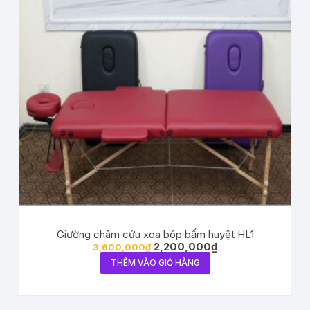
Giường châm cứu xoa bóp bấm huyệt HL1
2,200,000
₫
3,600,000
₫
THÊM VÀO GIỎ HÀNG