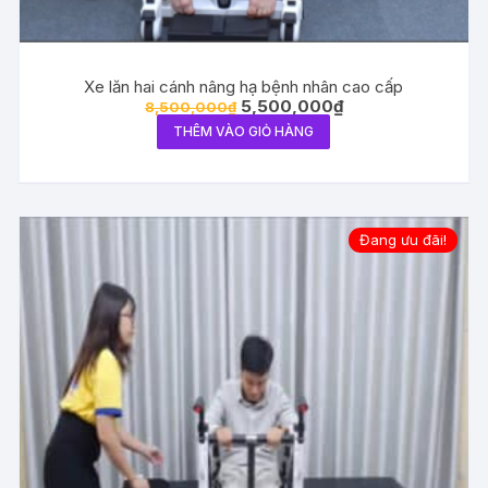
Xe lăn hai cánh nâng hạ bệnh nhân cao cấp
Giá
Giá
5,500,000
₫
8,500,000
₫
gốc
hiện
THÊM VÀO GIỎ HÀNG
là:
tại
8,500,000₫.
là:
5,500,000₫.
Đang ưu đãi!