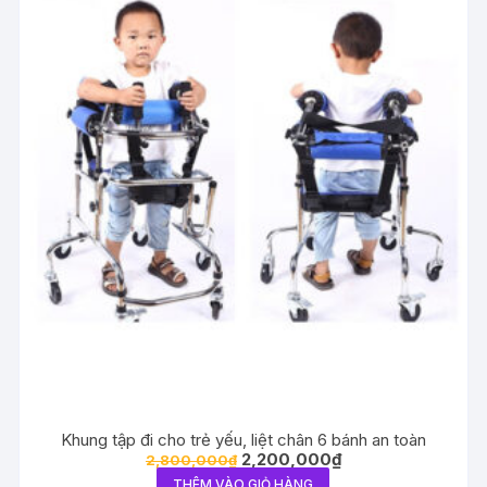
Khung tập đi cho trẻ yếu, liệt chân 6 bánh an toàn
Giá
Giá
2,200,000
₫
2,800,000
₫
gốc
hiện
THÊM VÀO GIỎ HÀNG