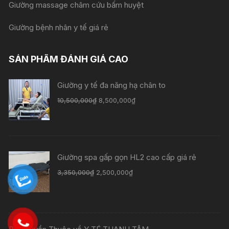
Giường massage châm cứu bấm huyệt
Giường bệnh nhân y tế giá rẻ
SẢN PHẨM ĐÁNH GIÁ CAO
Giường y tế đa năng hạ chân to
Giá
Giá
10,500,000
₫
8,500,000
₫
gốc
hiện
là:
tại
10,500,000₫.
là:
8,500,000₫.
Giường spa gấp gọn HL2 cao cấp giá rẻ
Giá
Giá
3,350,000
₫
2,500,000
₫
gốc
hiện
là:
tại
3,350,000₫.
là:
2,500,000₫.