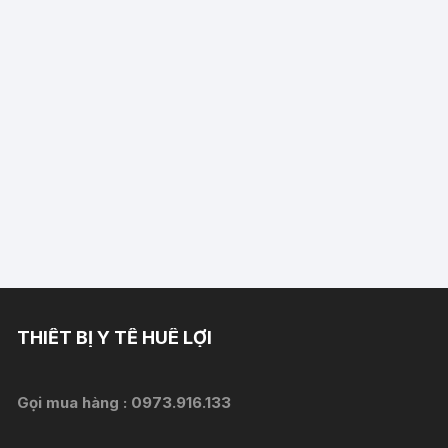
THIẾT BỊ Y TẾ HUÊ LỢI
Gọi mua hàng :
0973.916.133