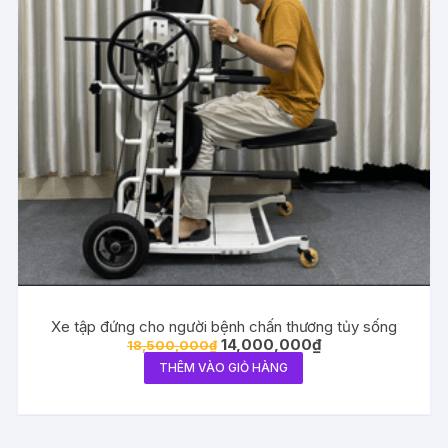
Xe tập đứng cho người bệnh chấn thương tủy sống
Giá
Giá
14,000,000
₫
18,500,000
₫
gốc
hiện
THÊM VÀO GIỎ HÀNG
là:
tại
18,500,000₫.
là:
14,000,000₫.