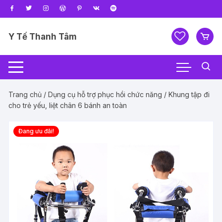
Chuyển
tới
nội
Y Tế Thanh Tâm
dung
Trang chủ
/
Dụng cụ hỗ trợ phục hồi chức năng
/ Khung tập đi
cho trẻ yếu, liệt chân 6 bánh an toàn
Đang ưu đãi!