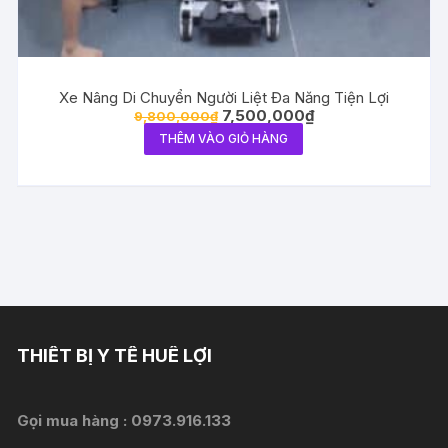
Xe Nâng Di Chuyển Người Liệt Đa Năng Tiện Lợi
Giá
Giá
7,500,000
₫
9,800,000
₫
gốc
hiện
THÊM VÀO GIỎ HÀNG
là:
tại
9,800,000₫.
là:
7,500,000₫.
THIẾT BỊ Y TẾ HUÊ LỢI
Gọi mua hàng :
0973.916.133