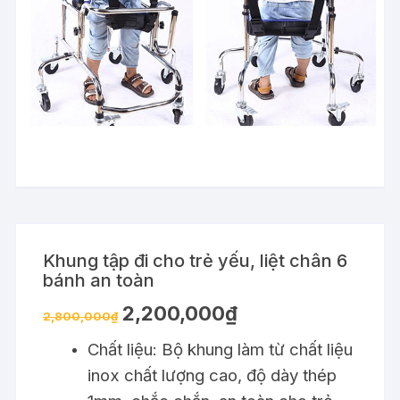
Khung tập đi cho trẻ yếu, liệt chân 6
bánh an toàn
Giá
Giá
2,200,000
₫
2,800,000
₫
gốc
hiện
là:
tại
Chất liệu: Bộ khung làm từ chất liệu
2,800,000₫.
là:
2,200,000₫.
inox chất lượng cao, độ dày thép