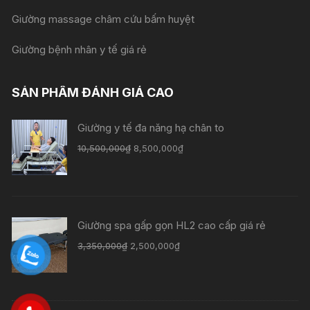
Giường massage châm cứu bấm huyệt
Giường bệnh nhân y tế giá rẻ
SẢN PHẨM ĐÁNH GIÁ CAO
Giường y tế đa năng hạ chân to
Giá
Giá
10,500,000
₫
8,500,000
₫
gốc
hiện
là:
tại
10,500,000₫.
là:
8,500,000₫.
Giường spa gấp gọn HL2 cao cấp giá rẻ
Giá
Giá
3,350,000
₫
2,500,000
₫
gốc
hiện
là:
tại
3,350,000₫.
là: