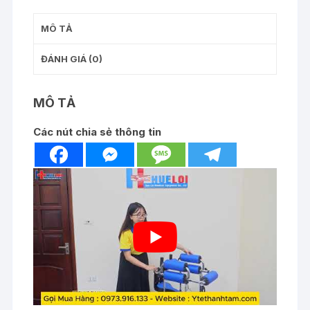
an
MÔ TẢ
toàn
số
ĐÁNH GIÁ (0)
lượng
MÔ TẢ
Các nút chia sẻ thông tin