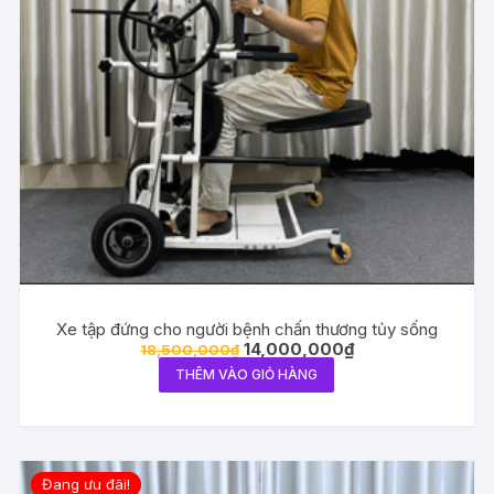
Xe tập đứng cho người bệnh chấn thương tủy sống
Giá
Giá
14,000,000
₫
18,500,000
₫
gốc
hiện
THÊM VÀO GIỎ HÀNG
là:
tại
18,500,000₫.
là:
14,000,000₫.
Đang ưu đãi!