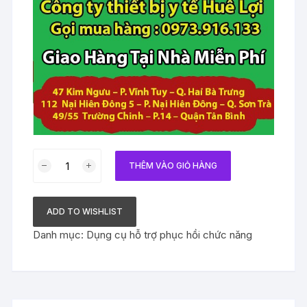
Khung
THÊM VÀO GIỎ HÀNG
tập
đi
cho
ADD TO WISHLIST
trẻ
Danh mục:
Dụng cụ hỗ trợ phục hồi chức năng
yếu,
liệt
chân
6
bánh