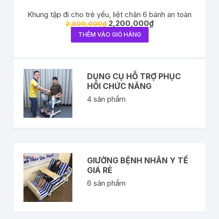
Khung tập đi cho trẻ yếu, liệt chân 6 bánh an toàn
2,200,000
₫
2,800,000
₫
THÊM VÀO GIỎ HÀNG
DỤNG CỤ HỖ TRỢ PHỤC
HỒI CHỨC NĂNG
4
sản phẩm
GIƯỜNG BỆNH NHÂN Y TẾ
GIÁ RẺ
6
sản phẩm