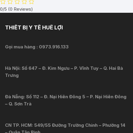
0/5
(0 Reviews)
THIẾT BỊ Y TẾ HUÊ LỢI
Gọi mua hàng :
0973.916.133
Hà Nội: Số 647 – Đ. Kim Ngưu – P. Vĩnh Tuy – Q. Hai Bà
Trưng
Đà Nẵng: Số 112 – Đ. Nại Hiên Đông 5 – P. Nại Hiên Đông
– Q. Sơn Trà
CN TP. HCM: 549/55 Đường Trường Chinh – Phường 14
– Quận Tân Bình