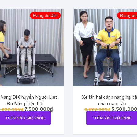
Đang ưu đãi!
Đang ưu 
Nâng Di Chuyển Người Liệt
Xe lăn hai cánh nâng hạ b
Đa Năng Tiện Lợi
nhân cao cấp
7,500,000
₫
5,500,00
,800,000
₫
8,500,000
₫
THÊM VÀO GIỎ HÀNG
THÊM VÀO GIỎ HÀNG