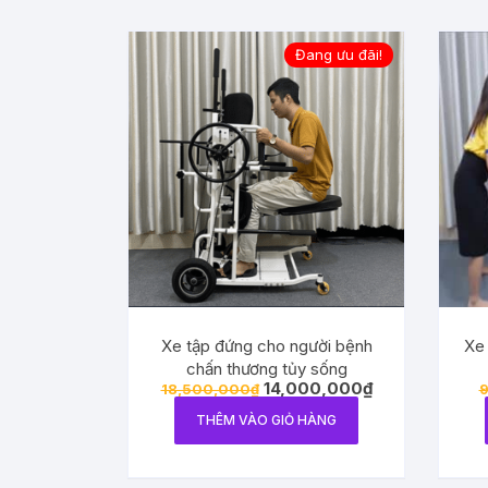
Đang ưu đãi!
Xe tập đứng cho người bệnh
Xe 
chấn thương tủy sống
14,000,000
₫
18,500,000
₫
9
THÊM VÀO GIỎ HÀNG