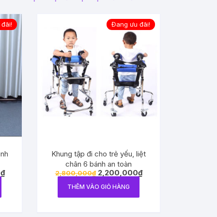
đãi!
Đang ưu đãi!
ệnh
Khung tập đi cho trẻ yếu, liệt
chân 6 bánh an toàn
0
₫
2,200,000
₫
2,800,000
₫
THÊM VÀO GIỎ HÀNG