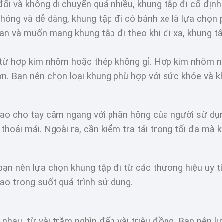
ối và không di chuyển quá nhiều, khung tập đi cố định 
hóng và dễ dàng, khung tập đi có bánh xe là lựa chọn 
an và muốn mang khung tập đi theo khi đi xa, khung tậ
từ hợp kim nhôm hoặc thép không gỉ. Hợp kim nhôm nhẹ
n. Bạn nên chọn loại khung phù hợp với sức khỏe và 
ao cho tay cầm ngang với phần hông của người sử dụn
và thoải mái. Ngoài ra, cần kiểm tra tải trọng tối đa m
ạn nên lựa chọn khung tập đi từ các thương hiệu uy tí
o trong suốt quá trình sử dụng.
 nhau, từ vài trăm nghìn đến vài triệu đồng. Bạn nên 