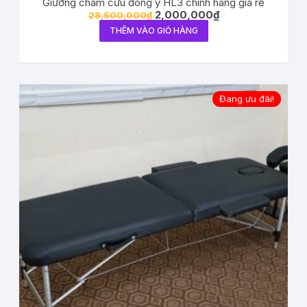
Giường châm cứu đông y HL3 chính hãng giá rẻ
2,000,000
₫
28,500,000
₫
THÊM VÀO GIỎ HÀNG
Đang ưu đãi!