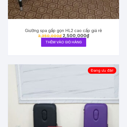
Giường spa gấp gọn HL2 cao cấp giá rẻ
2,500,000
₫
3,350,000
₫
THÊM VÀO GIỎ HÀNG
Đang ưu đãi!