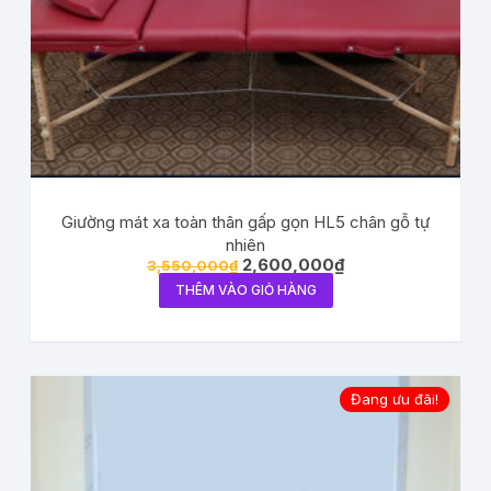
Giường mát xa toàn thân gấp gọn HL5 chân gỗ tự
nhiên
2,600,000
₫
3,550,000
₫
THÊM VÀO GIỎ HÀNG
Đang ưu đãi!