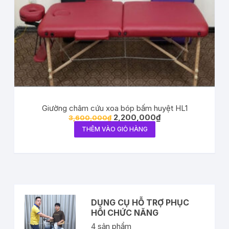
Giường châm cứu xoa bóp bấm huyệt HL1
2,200,000
₫
3,600,000
₫
THÊM VÀO GIỎ HÀNG
DỤNG CỤ HỖ TRỢ PHỤC
HỒI CHỨC NĂNG
4
sản phẩm