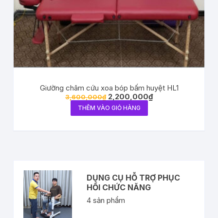
Giường châm cứu xoa bóp bấm huyệt HL1
2,200,000
₫
3,600,000
₫
THÊM VÀO GIỎ HÀNG
DỤNG CỤ HỖ TRỢ PHỤC
HỒI CHỨC NĂNG
4
sản phẩm