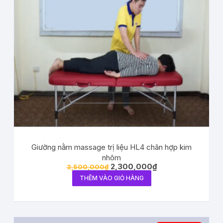
Giường nằm massage trị liệu HL4 chân hợp kim
nhôm
2,300,000
₫
3,500,000
₫
THÊM VÀO GIỎ HÀNG