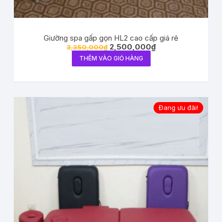
Giường spa gấp gọn HL2 cao cấp giá rẻ
2,500,000
₫
3,350,000
₫
THÊM VÀO GIỎ HÀNG
Đang ưu đãi!