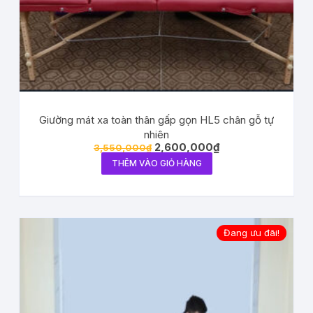
Giường mát xa toàn thân gấp gọn HL5 chân gỗ tự
nhiên
2,600,000
₫
3,550,000
₫
THÊM VÀO GIỎ HÀNG
Đang ưu đãi!