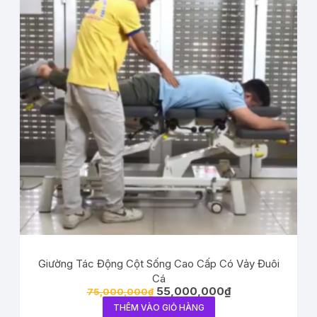
Giường Tác Động Cột Sống Cao Cấp Có Vảy Đuôi
Cá
55,000,000
₫
75,000,000
₫
THÊM VÀO GIỎ HÀNG