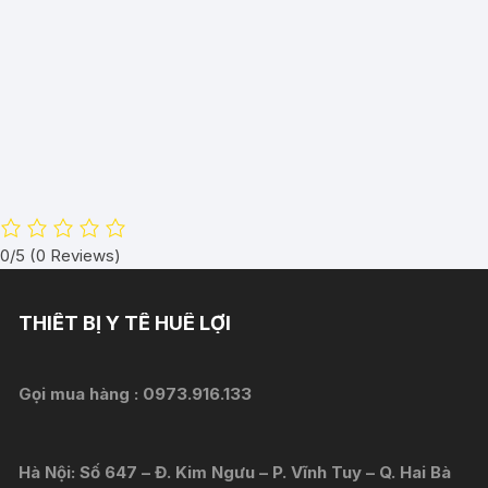
0/5
(0 Reviews)
THIẾT BỊ Y TẾ HUÊ LỢI
Gọi mua hàng :
0973.916.133
Hà Nội: Số 647 – Đ. Kim Ngưu – P. Vĩnh Tuy – Q. Hai Bà