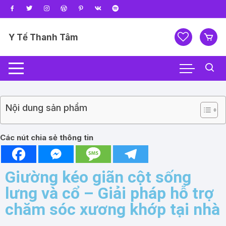
Y Tế Thanh Tâm
Nội dung sản phẩm
Các nút chia sẻ thông tin
Giường kéo giãn cột sống
lưng và cổ – Giải pháp hỗ trợ
chăm sóc xương khớp tại nhà