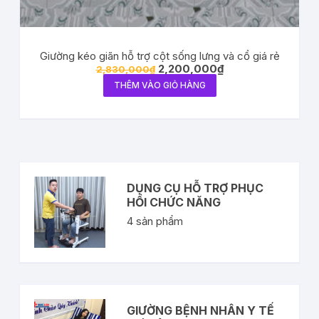
Giường kéo giãn hỗ trợ cột sống lưng và cổ giá rẻ
2,200,000
₫
2,830,000
₫
THÊM VÀO GIỎ HÀNG
DỤNG CỤ HỖ TRỢ PHỤC
HỒI CHỨC NĂNG
4
sản phẩm
GIƯỜNG BỆNH NHÂN Y TẾ