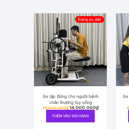
Đang ưu đãi!
Xe tập đứng cho người bệnh
Xe 
chấn thương tủy sống
14,000,000
₫
18,500,000
₫
9
THÊM VÀO GIỎ HÀNG