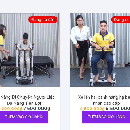
Đang ưu đãi!
Đang ưu 
Nâng Di Chuyển Người Liệt
Xe lăn hai cánh nâng hạ b
Đa Năng Tiện Lợi
nhân cao cấp
7,500,000
₫
5,500,00
,800,000
₫
8,500,000
₫
THÊM VÀO GIỎ HÀNG
THÊM VÀO GIỎ HÀNG