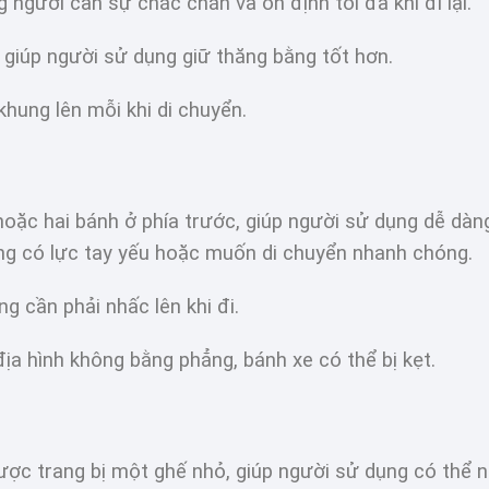
 người cần sự chắc chắn và ổn định tối đa khi đi lại.
 giúp người sử dụng giữ thăng bằng tốt hơn.
khung lên mỗi khi di chuyển.
oặc hai bánh ở phía trước, giúp người sử dụng dễ dàn
ụng có lực tay yếu hoặc muốn di chuyển nhanh chóng.
g cần phải nhấc lên khi đi.
 địa hình không bằng phẳng, bánh xe có thể bị kẹt.
ược trang bị một ghế nhỏ, giúp người sử dụng có thể n