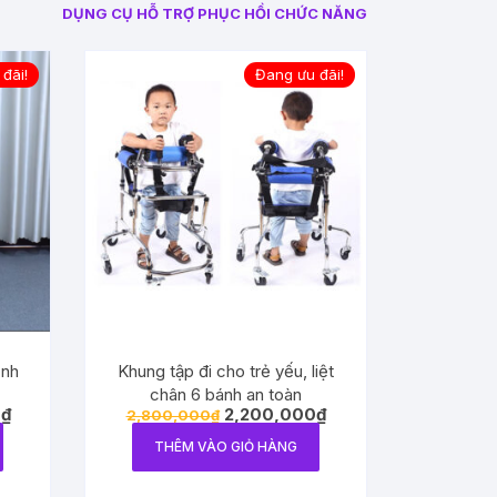
DỤNG CỤ HỖ TRỢ PHỤC HỒI CHỨC NĂNG
đãi!
Đang ưu đãi!
ệnh
Khung tập đi cho trẻ yếu, liệt
chân 6 bánh an toàn
0
₫
2,200,000
₫
2,800,000
₫
THÊM VÀO GIỎ HÀNG