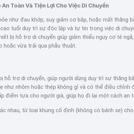
 An Toàn Và Tiện Lợi Cho Việc Di Chuyển
khỏe như đau khớp, suy giảm cơ bắp, hoặc mất thăng bằn
 cao tuổi duy trì sự độc lập và tự tin trong việc di chu
thiết bị hỗ trợ di chuyển giúp giảm thiểu nguy cơ té ngã
 hoặc vừa trải qua phẫu thuật.
bị hỗ trợ di chuyển, giúp người dùng duy trì sự thăng b
hẹ như nhôm hoặc thép không gỉ và có thể điều chỉnh 
p điểm tựa cho người già, giúp họ đi lại một cách an t
ác nhau, từ loại khung cố định (không có bánh xe) cho 