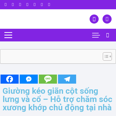
Y Tế Thanh Tâm
Nội dung sản phẩm
Các nút chia sẻ thông tin
Giường kéo giãn cột sống
lưng và cổ – Hỗ trợ chăm sóc
xương khớp chủ động tại nhà