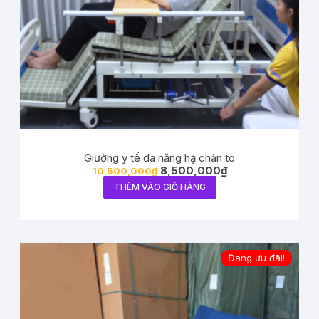
Giường y tế đa năng hạ chân to
8,500,000
₫
10,500,000
₫
THÊM VÀO GIỎ HÀNG
Đang ưu đãi!