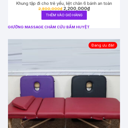
Khung tập đi cho trẻ yếu, liệt chân 6 bánh an toàn
2,200,000
₫
2,800,000
₫
THÊM VÀO GIỎ HÀNG
GIƯỜNG MASSAGE CHÂM CỨU BẤM HUYỆT
Đang ưu đãi!