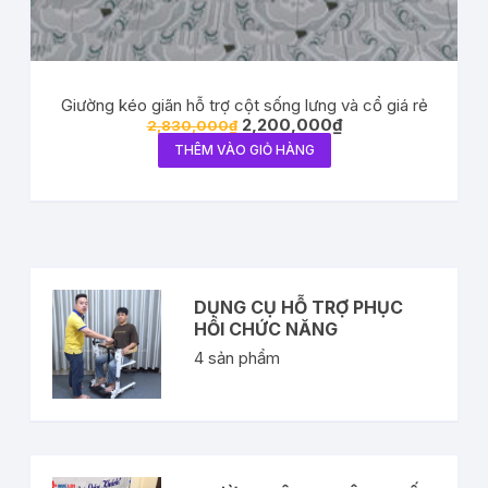
Giường kéo giãn hỗ trợ cột sống lưng và cổ giá rẻ
2,200,000
₫
2,830,000
₫
THÊM VÀO GIỎ HÀNG
DỤNG CỤ HỖ TRỢ PHỤC
HỒI CHỨC NĂNG
4
sản phẩm