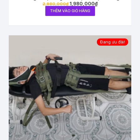
1,980,000
₫
2,980,000
₫
THÊM VÀO GIỎ HÀNG
Đang ưu đãi!