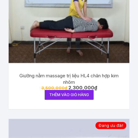
Giường nằm massage trị liệu HL4 chân hợp kim
nhôm
2,300,000
₫
3,500,000
₫
THÊM VÀO GIỎ HÀNG
Đang ưu đãi!