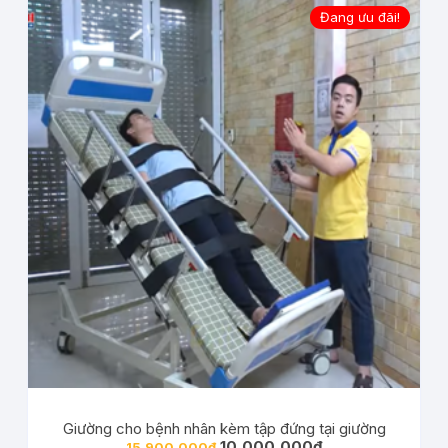
Đang ưu đãi!
Giường cho bệnh nhân kèm tập đứng tại giường
10,000,000
₫
15,900,000
₫