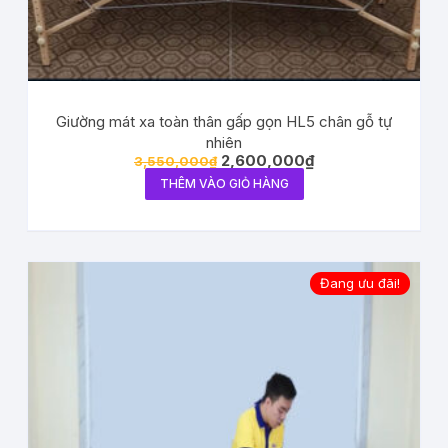
Giường mát xa toàn thân gấp gọn HL5 chân gỗ tự
nhiên
2,600,000
₫
3,550,000
₫
THÊM VÀO GIỎ HÀNG
Đang ưu đãi!