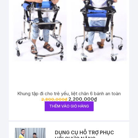
Khung tập đi cho trẻ yếu, liệt chân 6 bánh an toàn
2,200,000
₫
2,800,000
₫
THÊM VÀO GIỎ HÀNG
DỤNG CỤ HỖ TRỢ PHỤC