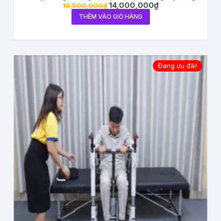
14,000,000
₫
18,500,000
₫
THÊM VÀO GIỎ HÀNG
Đang ưu đãi!