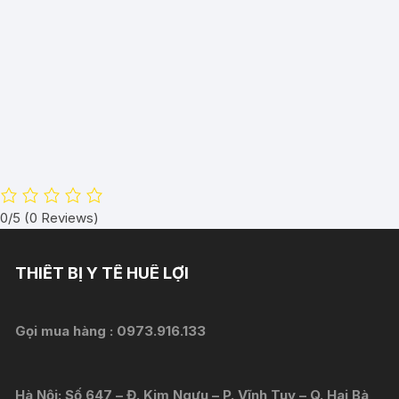
0/5
(0 Reviews)
THIẾT BỊ Y TẾ HUÊ LỢI
Gọi mua hàng :
0973.916.133
Hà Nội: Số 647 – Đ. Kim Ngưu – P. Vĩnh Tuy – Q. Hai Bà