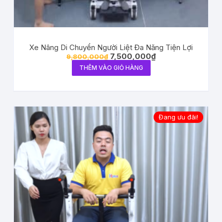
Xe Nâng Di Chuyển Người Liệt Đa Năng Tiện Lợi
7,500,000
₫
9,800,000
₫
THÊM VÀO GIỎ HÀNG
Đang ưu đãi!