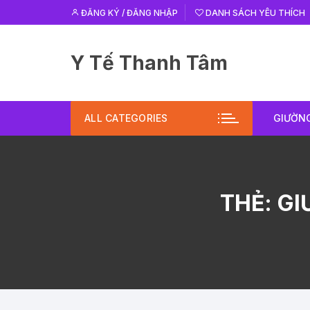
Chuyển
ĐĂNG KÝ / ĐĂNG NHẬP
DANH SÁCH YÊU THÍCH
tới
nội
dung
Y Tế Thanh Tâm
ALL CATEGORIES
GIƯỜNG
THẺ:
GI