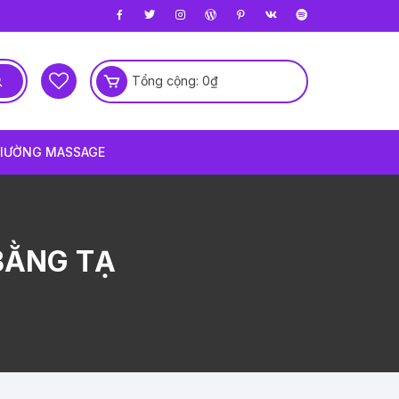
Tổng cộng:
0
₫
IƯỜNG MASSAGE
BẰNG TẠ