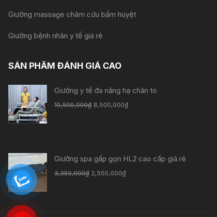
Giường massage châm cứu bấm huyệt
Giường bệnh nhân y tế giá rẻ
SẢN PHẨM ĐÁNH GIÁ CAO
Giường y tế đa năng hạ chân to
Giá
Giá
10,500,000
₫
8,500,000
₫
gốc
hiện
là:
tại
10,500,000₫.
là:
8,500,000₫.
Giường spa gấp gọn HL2 cao cấp giá rẻ
Giá
Giá
3,350,000
₫
2,500,000
₫
gốc
hiện
là:
tại
3,350,000₫.
là: