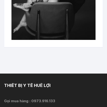
THIẾT BỊ Y TẾ HUÊ LỢI
Gọi mua hàng :
0973.916.133