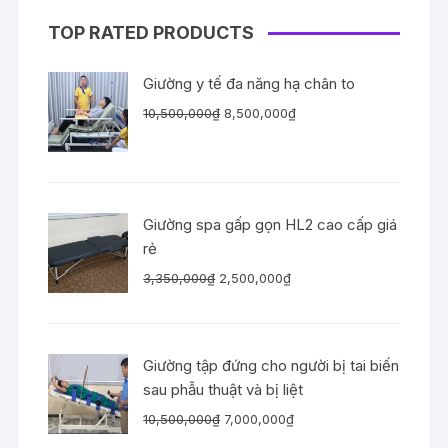
TOP RATED PRODUCTS
Giường y tế đa năng hạ chân to
Giá
Giá
10,500,000
₫
8,500,000
₫
gốc
hiện
là:
tại
10,500,000₫.
là:
8,500,000₫.
Giường spa gấp gọn HL2 cao cấp giá
rẻ
Giá
Giá
3,350,000
₫
2,500,000
₫
gốc
hiện
là:
tại
3,350,000₫.
là:
Giường tập đứng cho người bị tai biến
2,500,000₫.
sau phẫu thuật và bị liệt
Giá
Giá
10,500,000
₫
7,000,000
₫
gốc
hiện