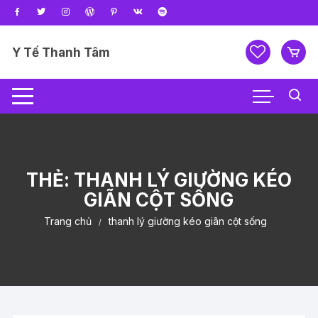
Chuyển
tới
nội
Y Tế Thanh Tâm
dung
THẺ:
THANH LÝ GIƯỜNG KÉO
GIÃN CỘT SỐNG
Trang chủ
thanh lý giường kéo giãn cột sống