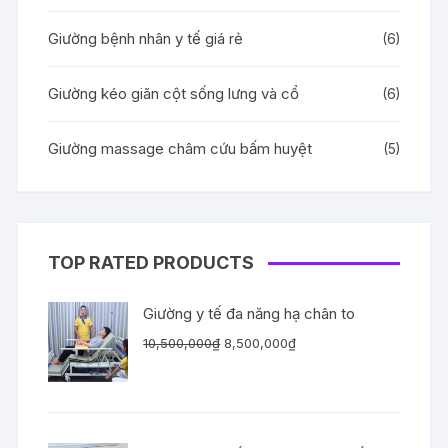
Giường bệnh nhân y tế giá rẻ
(6)
Giường kéo giãn cột sống lưng và cổ
(6)
Giường massage châm cứu bấm huyệt
(5)
TOP RATED PRODUCTS
Giường y tế đa năng hạ chân to
Giá
Giá
10,500,000
₫
8,500,000
₫
gốc
hiện
là:
tại
10,500,000₫.
là:
8,500,000₫.