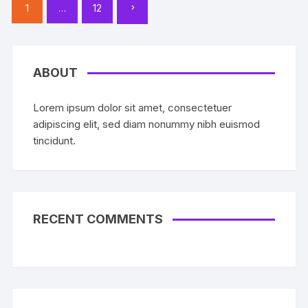
1
…
12
trang
bài
viết
ABOUT
Lorem ipsum dolor sit amet, consectetuer
adipiscing elit, sed diam nonummy nibh euismod
tincidunt.
RECENT COMMENTS