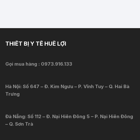
THIẾT BỊ Y TẾ HUÊ LỢI
Gọi mua hàng :
0973.916.133
Hà Nội: Số 647 – Đ. Kim Ngưu – P. Vĩnh Tuy – Q. Hai Bà
Trưng
Đà Nẵng: Số 112 – Đ. Nại Hiên Đông 5 – P. Nại Hiên Đông
– Q. Sơn Trà