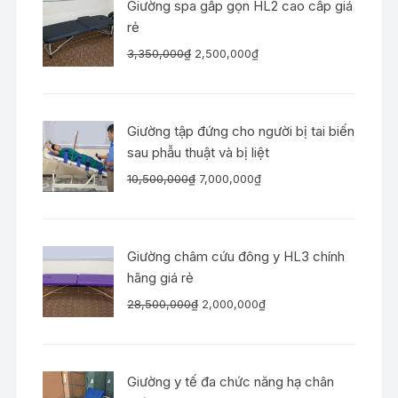
Giường spa gấp gọn HL2 cao cấp giá
rẻ
Giá
Giá
3,350,000
₫
2,500,000
₫
gốc
hiện
là:
tại
3,350,000₫.
là:
Giường tập đứng cho người bị tai biến
2,500,000₫.
sau phẫu thuật và bị liệt
Giá
Giá
10,500,000
₫
7,000,000
₫
gốc
hiện
là:
tại
10,500,000₫.
là:
Giường châm cứu đông y HL3 chính
7,000,000₫.
hãng giá rẻ
Giá
Giá
28,500,000
₫
2,000,000
₫
gốc
hiện
là:
tại
28,500,000₫.
là:
Giường y tế đa chức năng hạ chân
2,000,000₫.