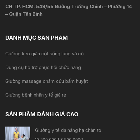
CN TP. HCM: 549/55 Đường Trường Chinh – Phường 14
– Quận Tân Bình
DANH MỤC SẢN PHẨM
Giường kéo giãn cột sống lưng và cổ
Dụng cụ hỗ trợ phục hồi chức năng
Giường massage châm cứu bấm huyệt
Giường bệnh nhân y tế giá rẻ
SẢN PHẨM ĐÁNH GIÁ CAO
Giường y tế đa năng hạ chân to
Giá
Giá
10,500,000
₫
8,500,000
₫